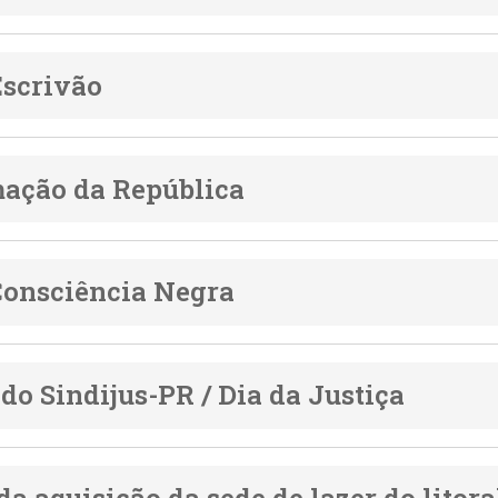
Escrivão
ação da República
Consciência Negra
do Sindijus-PR / Dia da Justiça
da aquisição da sede de lazer do litora